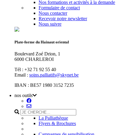
Nos formations et activités à la demande
Formulaire de contact
Nous contacter
Recevoir notre newsletter
Nous suivre
Plate-forme du Hainaut oriental
Boulevard Zoé Drion, 1
6000 CHARLEROI
Tél : +32 71 92 55 40
Email :
soins.palliatifs@skynet.be
IBAN : BE57 1980 3152 7235
nos outils
La Palliathèque
Flyers & Brochures
Campagnes de sensibilisation